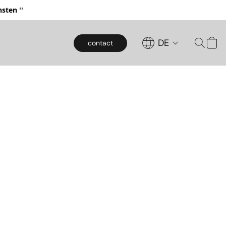
sten ''
DE
contact